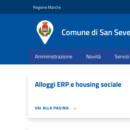
Salta al contenuto principale
Skip to footer content
Regione Marche
Comune di San Seve
Amministrazione
Novità
Servizi
Alloggi ERP e housing sociale
VAI ALLA PAGINA